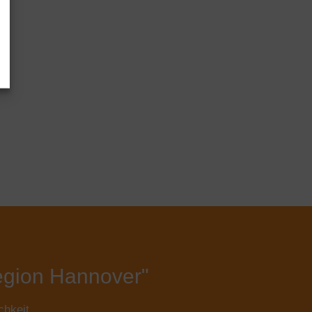
egion Hannover"
chkeit