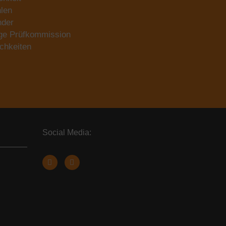
len
nder
ige Prüfkommission
chkeiten
Social Media: