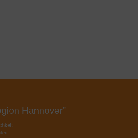
egion Hannover"
chkeit
len