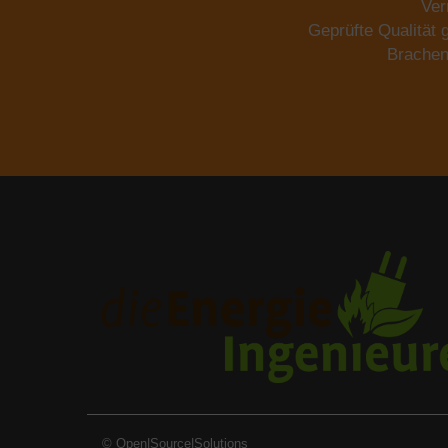
Ver
Geprüfte Qualität
Brachen
©
Open|Source|Solutions