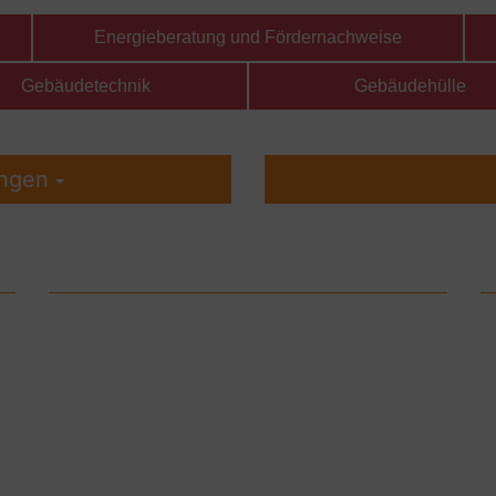
Energieberatung und Fördernachweise
Gebäudetechnik
Gebäudehülle
ungen