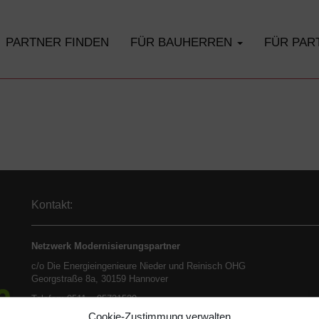
PARTNER FINDEN
FÜR BAUHERREN
FÜR PA
Kontakt:
Netzwerk Modernisierungspartner
c/o Die Energieingenieure Nieder und Reinisch OHG
Georgstraße 8a, 30159 Hannover
Telefon: 0511 – 95731529
E-Mail:
info@modernisierungspartner-hannover.de
Cookie-Zustimmung verwalten